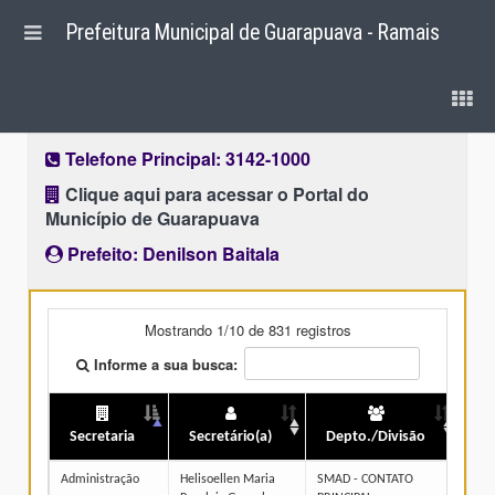
Prefeitura Municipal de Guarapuava - Ramais
Contato das Secretarias e Departamentos-
DDD 42
Telefone Principal: 3142-1000
Clique aqui para acessar o Portal do
Município de Guarapuava
Prefeito: Denilson Baitala
Mostrando 1/10 de 831 registros
Informe a sua busca:
Secretaria
Secretário(a)
Depto./Divisão
R
Administração
Helisoellen Maria
SMAD - CONTATO
314